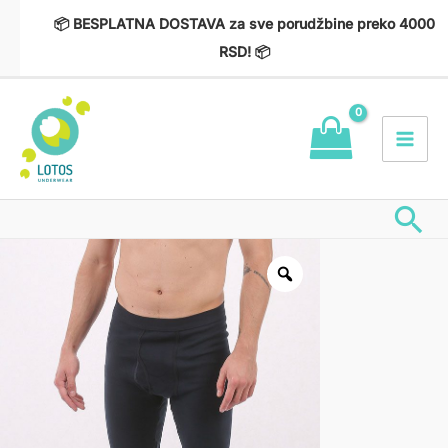
Пређи
📦 BESPLATNA DOSTAVA za sve porudžbine preko 4000
на
RSD! 📦
садржај
Пр
Art.
530910
Muški
dugi
veš
Interlok
количина