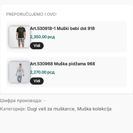
PREPORUČUJEMO I OVO:
Art.530918-1 Muški bebi dol 918
2,350.00
рсд
Vidi
Art.530968 Muška pidžama 968
2,270.00
рсд
Vidi
Шифра производа:
-
Категорије:
Dugi veš za muškarce
,
Muška kolekcija