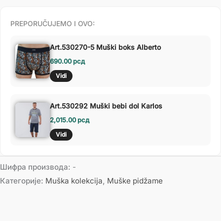
PREPORUČUJEMO I OVO:
Art.530270-5 Muški boks Alberto
690.00
рсд
Vidi
Art.530292 Muški bebi dol Karlos
2,015.00
рсд
Vidi
Шифра производа:
-
Категорије:
Muška kolekcija
,
Muške pidžame