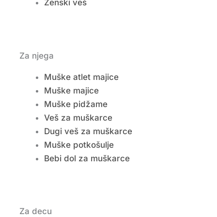
Ženski veš
Za njega
Muške atlet majice
Muške majice
Muške pidžame
Veš za muškarce
Dugi veš za muškarce
Muške potkošulje
Bebi dol za muškarce
Za decu