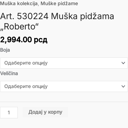
Muška kolekcija
,
Muške pidžame
Art. 530224 Muška pidžama
„Roberto“
2,994.00
рсд
Boja
Veličina
Додај у корпу