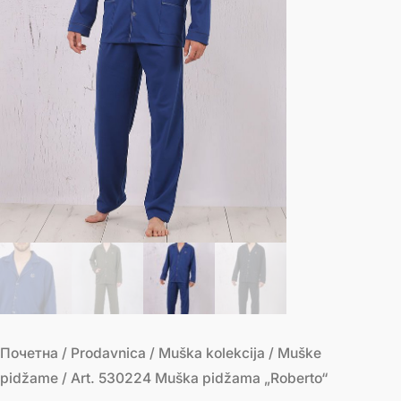
Почетна
/
Prodavnica
/
Muška kolekcija
/
Muške
pidžame
/ Art. 530224 Muška pidžama „Roberto“