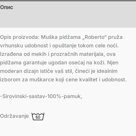
Опис
Додатне информације
Opis proizvoda: Muška pidžama „Roberto“ pruža
vrhunsku udobnost i opuštanje tokom cele noći.
Izrađena od mekih i prozračnih materijala, ova
pidžama garantuje ugodan osećaj na koži. Njen
moderan dizajn ističe vaš stil, čineći je idealnim
izborom za muškarce koji cene kvalitet i udobnost.
-Sirovinski-sastav-100%-pamuk,
Održavanje