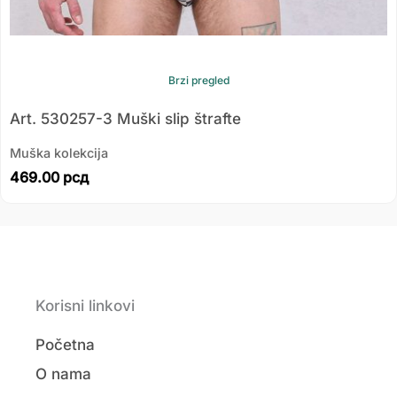
Brzi pregled
Art. 530257-3 Muški slip štrafte
Muška kolekcija
469.00
рсд
Korisni linkovi
Početna
O nama