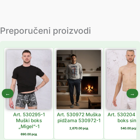
Preporučeni proizvodi
←
→
Art. 530295-1
Art. 530972 Muška
Art. 530204 
Muški boks
pidžama 530972-1
boks sing
„Migel“-1
2,670.00
рсд
540.00
рсд
690.00
рсд