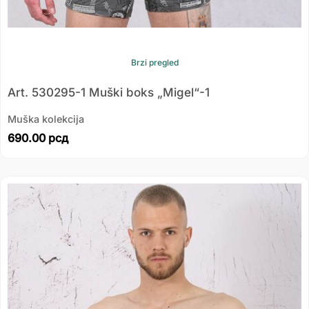
Brzi pregled
Art. 530295-1 Muški boks „Migel“-1
Muška kolekcija
690.00
рсд