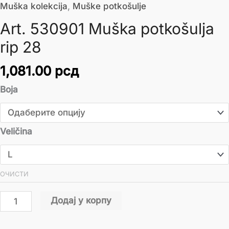
Muška kolekcija
,
Muške potkošulje
Art. 530901 Muška potkošulja
rip 28
1,081.00
рсд
Boja
Veličina
ОЧИСТИ
Додај у корпу