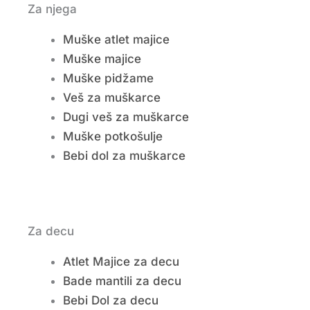
Za njega
Muške atlet majice
Muške majice
Muške pidžame
Veš za muškarce
Dugi veš za muškarce
Muške potkošulje
Bebi dol za muškarce
Za decu
Atlet Majice za decu
Bade mantili za decu
Bebi Dol za decu