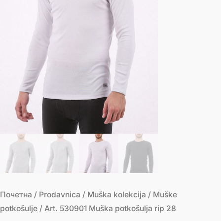
Почетна
/
Prodavnica
/
Muška kolekcija
/
Muške
potkošulje
/ Art. 530901 Muška potkošulja rip 28