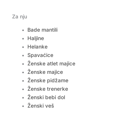
Za nju
Bade mantili
Haljine
Helanke
Spavaćice
Ženske atlet majice
Ženske majice
Ženske pidžame
Ženske trenerke
Ženski bebi dol
Ženski veš