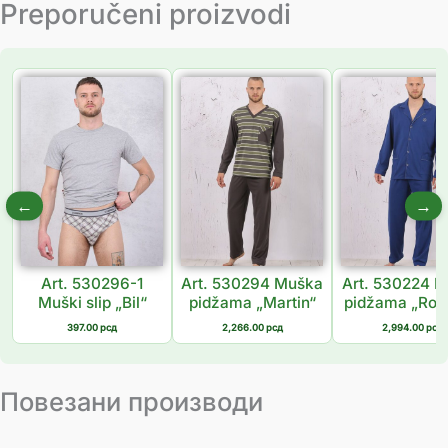
Preporučeni proizvodi
←
→
Art. 530296-1
Art. 530294 Muška
Art. 530224 
Muški slip „Bil“
pidžama „Martin“
pidžama „Rob
397.00
рсд
2,266.00
рсд
2,994.00
рсд
Повезани производи