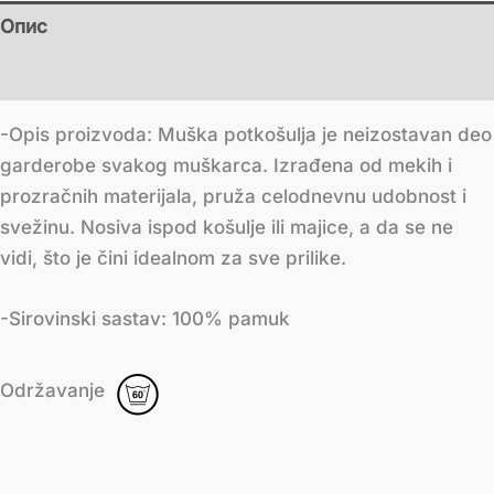
Опис
Додатне информације
-Opis proizvoda: Muška potkošulja je neizostavan deo
garderobe svakog muškarca. Izrađena od mekih i
prozračnih materijala, pruža celodnevnu udobnost i
svežinu. Nosiva ispod košulje ili majice, a da se ne
vidi, što je čini idealnom za sve prilike.
-Sirovinski sastav: 100% pamuk
Održavanje